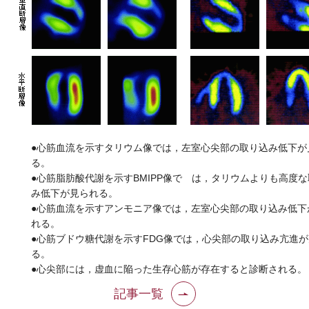
●心筋血流を示すタリウム像では，左室心尖部の取り込み低下が
る。
●心筋脂肪酸代謝を示すBMIPP像で は，タリウムよりも高度
み低下が見られる。
●心筋血流を示すアンモニア像では，左室心尖部の取り込み低下
れる。
●心筋ブドウ糖代謝を示すFDG像では，心尖部の取り込み亢進
る。
●心尖部には，虚血に陥った生存心筋が存在すると診断される。
記事一覧