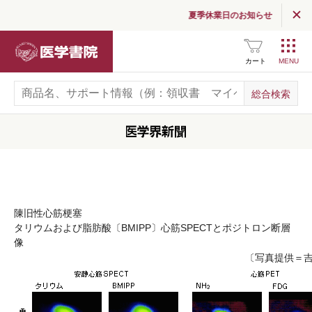
採用情報
夏季休業日のお知らせ
関連サイト一覧
医学書院
SNS公式アカウント
一覧
カート
広告掲載について
お問い合わせ
陳旧性心筋梗塞
タリウムおよび脂肪酸〔BMIPP〕心筋SPECTとポジトロン断層
像
〔写真提供＝