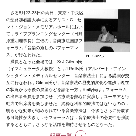
さる8月22-23日の両日，東京・中央区
の聖路加看護大学にあるアリス・C・セ
ント・ジョン・メモリアルホールにおい
て，ライフプランニングセンター（日野
原重明理事長）主催の，音楽療法国際フ
ォーラム「音楽の癒しのパフォーマン
ス」が行なわれた。
満員となった会場では，Sr.J.Gileno氏
（イマキュラータ大教授）と，J.Reilly氏（アルバート・アイン
シュタイン・メディカルセンター：音楽療法士）による講演が交
互に行なわれ，Gileno氏が，音楽療法の歴史的変化や進歩，現在
の状況から今後の展望などを語る一方，Reilly氏は，フォーラム
の出席者全員を参加させ，治療法を熱心に実演し，ユーモアと行
動力で出席者を楽しませた。純粋な科学的療法ではないものの，
明らかな効果が認められている音楽療法は，今後もさらに発展す
る可能性が大きく，今フォーラムは，音楽療法士の必要性を強調
するとともに，さらなる活躍を期待させるものとなった。
記事一覧