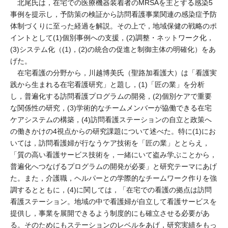
北尾氏は，在宅での医療機器装着者のMRSAを主とする感染5
事例を提示し，予防策の検証から訪問看護事業関連の感染症予防
体制づくりに至った経過を解説。その上で，地域保健の戦略のポ
イントとして(1)個別事例への支援，(2)調整・ネットワーク化，
(3)システム化（(1)，(2)の統合の促進と制御主体の明確化）をあ
げた。
在宅看護の分野から，川越博美氏（聖路加看護大）は「看護実
践から生まれる在宅看護研究」と題し，(1)「匠の業」を分析
し，普遍化する訪問看護プログラムの開発，(2)個別ケアで重要
な関係性の研究，(3)学術的なチームメンバーが協働できる在宅
ケアシステムの構築，(4)訪問看護ステーションの自立と政策へ
の働きかけの4視点からの研究課題について述べた。特に(1)にお
いては，訪問看護婦が行なうケア技術を「匠の業」ととらえ，
「質の高い看護サービス技術を，一緒にいて盗み学ぶことから，
普遍化へつなげるプログラムの開発が必要」と研究テーマにあげ
た。また，介護職，ヘルパーとの学際的なチームワーク作りを強
調するとともに，(4)に関しては，「在宅での看護の拠点は訪問
看護ステーション。地域の中で看護婦が自立して看護サービスを
提供し，事業を展開できるよう制度的にも確立させる必要があ
る。そのためにもステーションのレベルをあげ，研究実績をもっ