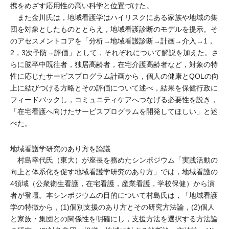
携をめざす応用性の高い科学と位置づけた。
また金川氏は，地域看護学はハイリスクにある家族や地域の集
団を対象としたものととらえ，地域看護診断のモデルを提示。そ
のアセスメントコアを「分析→地域看護診断→計画→介入→1，
2，3次予防→評価」として，それぞれについて解説を加えた。さ
らに脳卒中既往者，独居高齢者，在宅介護高齢者など，対象の特
性に応じたサービスプログラム計画から，個人の健康とQOLの向
上に結びつける方略とその評価について述べ，結果を保健行政に
フィードバックし，コミュニティケアへつなげる必要性を説き，
「在宅看護へ向けたサービスプログラムを開発してほしい」と述
べた。
地域看護学研究のあり方を論議
村島幸代氏（東大）が座長を務めたシンポジウム「実践活動の
向上と体系化を促す地域看護学研究のあり方」では，地域看護の
4領域（公衆衛生看護，在宅看護，産業看護，学校保健）から演
者が登壇。本シンポジウムの目的について村島氏は，「地域看護
学の特徴から，(1)個別支援のあり方とその研究方法論，(2)個人
と家族・集団との関係性を明確にし，支援方法を選択する方法論