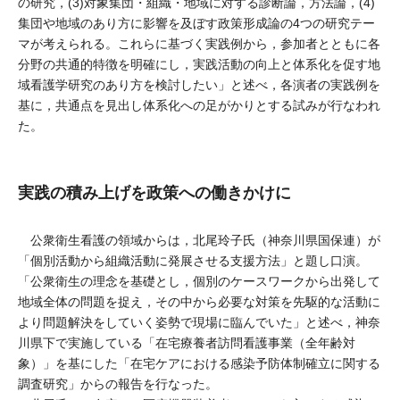
の研究，(3)対象集団・組織・地域に対する診断論，方法論，(4)
集団や地域のあり方に影響を及ぼす政策形成論の4つの研究テー
マが考えられる。これらに基づく実践例から，参加者とともに各
分野の共通的特徴を明確にし，実践活動の向上と体系化を促す地
域看護学研究のあり方を検討したい」と述べ，各演者の実践例を
基に，共通点を見出し体系化への足がかりとする試みが行なわれ
た。
実践の積み上げを政策への働きかけに
公衆衛生看護の領域からは，北尾玲子氏（神奈川県国保連）が
「個別活動から組織活動に発展させる支援方法」と題し口演。
「公衆衛生の理念を基礎とし，個別のケースワークから出発して
地域全体の問題を捉え，その中から必要な対策を先駆的な活動に
より問題解決をしていく姿勢で現場に臨んでいた」と述べ，神奈
川県下で実施している「在宅療養者訪問看護事業（全年齢対
象）」を基にした「在宅ケアにおける感染予防体制確立に関する
調査研究」からの報告を行なった。