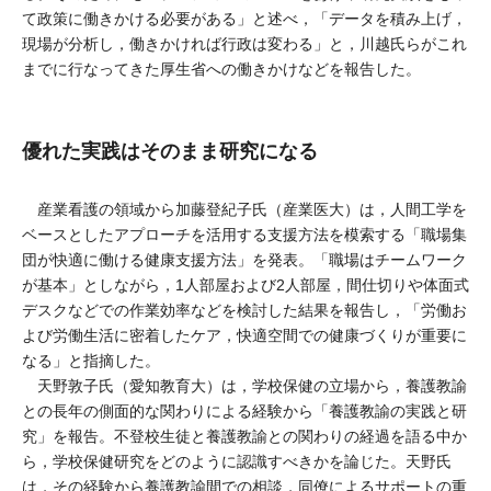
て政策に働きかける必要がある」と述べ，「データを積み上げ，
現場が分析し，働きかければ行政は変わる」と，川越氏らがこれ
までに行なってきた厚生省への働きかけなどを報告した。
優れた実践はそのまま研究になる
産業看護の領域から加藤登紀子氏（産業医大）は，人間工学を
ベースとしたアプローチを活用する支援方法を模索する「職場集
団が快適に働ける健康支援方法」を発表。「職場はチームワーク
が基本」としながら，1人部屋および2人部屋，間仕切りや体面式
デスクなどでの作業効率などを検討した結果を報告し，「労働お
よび労働生活に密着したケア，快適空間での健康づくりが重要に
なる」と指摘した。
天野敦子氏（愛知教育大）は，学校保健の立場から，養護教諭
との長年の側面的な関わりによる経験から「養護教諭の実践と研
究」を報告。不登校生徒と養護教諭との関わりの経過を語る中か
ら，学校保健研究をどのように認識すべきかを論じた。天野氏
は，その経験から養護教諭間での相談，同僚によるサポートの重