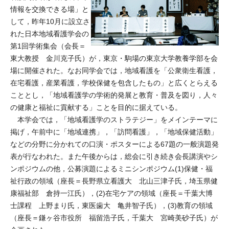
情報を交換できる場」と
して，昨年10月に設立さ
れた日本地域看護学会の
第1回学術集会（会長＝
東大教授 金川克子氏）が，東京・駒場の東京大学教養学部を会
場に開催された。なお同学会では，地域看護を「公衆衛生看護，
在宅看護，産業看護，学校保健を包含したもの」と広くとらえる
こととし，「地域看護学の学術的発展と教育・普及を図り，人々
の健康と福祉に貢献する」ことを目的に据えている。
本学会では，「地域看護学のストラテジー」をメインテーマに
掲げ，午前中に「地域連携」，「訪問看護」，「地域保健活動」
などの分野に分かれての口演・ポスターによる67題の一般演題発
表が行なわれた。また午後からは，総会に引き続き会長講演やシ
ンポジウムの他，公募演題によるミニシンポジウム(1)保健・福
祉行政の領域（座長＝長野県立看護大 北山三津子氏，埼玉県健
康福祉部 倉持一江氏），(2)在宅ケアの領域（座長＝千葉大博
士課程 上野まり氏，東医歯大 亀井智子氏），(3)教育の領域
（座長＝鎌ヶ谷市役所 福留浩子氏，千葉大 宮崎美砂子氏）が