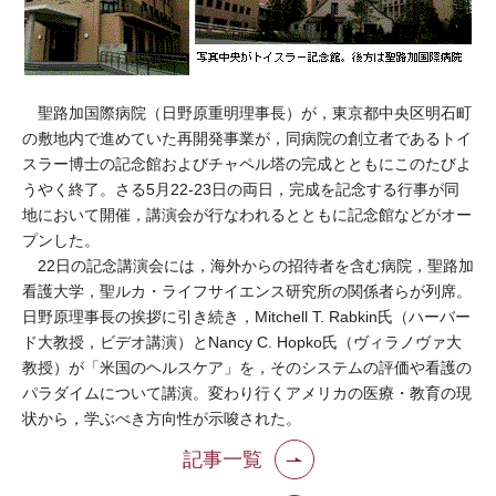
聖路加国際病院（日野原重明理事長）が，東京都中央区明石町
の敷地内で進めていた再開発事業が，同病院の創立者であるトイ
スラー博士の記念館およびチャペル塔の完成とともにこのたびよ
うやく終了。さる5月22-23日の両日，完成を記念する行事が同
地において開催，講演会が行なわれるとともに記念館などがオー
プンした。
22日の記念講演会には，海外からの招待者を含む病院，聖路加
看護大学，聖ルカ・ライフサイエンス研究所の関係者らが列席。
日野原理事長の挨拶に引き続き，Mitchell T. Rabkin氏（ハーバー
ド大教授，ビデオ講演）とNancy C. Hopko氏（ヴィラノヴァ大
教授）が「米国のヘルスケア」を，そのシステムの評価や看護の
パラダイムについて講演。変わり行くアメリカの医療・教育の現
状から，学ぶべき方向性が示唆された。
記事一覧