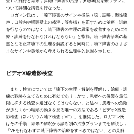
査）の施行と結果，(4)嚥下障害の治療，(5)診断別治療プランに
ついて詳細な講義を行なった。
ロガマン氏は，「嚥下障害のサインや徴候（咳，誤嚥，湿性嗄
声，口腔内や咽頭壁上の残滓，等多様）を正すために治療・訓練
を行なうのではなく，嚥下障害の生理の異常を改善するために治
療・訓練を行なわなければならない」と指摘。嚥下障害診断の基
盤となる正常嚥下の生理を解説すると同時に，嚥下障害のさまざ
まなサインや徴候から考えられる生理学的原因を示した。
ビデオX線造影検査
また，検査については「嚥下の生理・解剖を理解し，治療・訓
練の戦略を立てるために有効であり，かつ，患者への侵襲を最低
限に抑える検査を選ばなくてはならない」と述べ，患者への危険
が少なくかつ咽頭の動きを見る唯一の方法である「ビデオX線造
影検査（新バリウム嚥下検査；VF）」を推奨した。ロガマン氏
はその手順，結果の解釈から診断別の治療プランまでを解説し，
「VFを行なわずに嚥下障害の治療をすべきではない」との見解