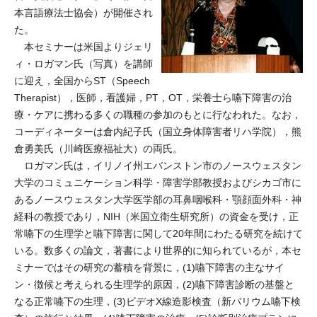
本言語療法士協会）が開催され
た。
本セミナーは米国よりジェリ
ィ・ロガマン氏（写真）を講師
に迎え，全国からST（Speech
Therapist），医師，看護婦，PT，OT，栄養士ら嚥下障害の治
療・ケアに携わる多くの職種の参加のもとに行なわれた。なお，
コーディネーターは倉内紀子氏（国立身体障害者リハ学院），熊
倉勇美氏（川崎医療福祉大）の両氏。
ロガマン氏は，イリノイ州エバンストン市のノースウェスタン
大学のコミュニケーション科学・障害学部教授およびシカゴ市に
あるノースウェスタン大学医学部の耳鼻咽喉科・顎顔面外科・神
経科の教授であり，NIH（米国立衛生研究所）の資金を受け，正
常嚥下の生理学と嚥下障害に関して20年間にわたる研究を続けて
いる。数多くの論文，著書により世界的に知られているが，本セ
ミナーではその研究の蓄積を背景に，(1)嚥下障害の主なサイ
ン・徴候と考えられる生理学的原因，(2)嚥下障害診断の基盤と
なる正常嚥下の生理，(3)ビデオX線造影検査（新バリウム嚥下検