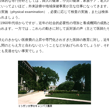
具体的な専門分野としては，婦人の健康，小児の健康，家族ケア，老人
といってよいほど，外来診療や地域保健事業が主な仕事になってきます
（physical examination），必要に応じて検査の実施，また
られましょう。
1960年代頃からですが，近年の社会的必要性の増加と養成機関の成熟
われます。一方では，これらの動きに対して反対派の声（主とて医師た
えのきかない医療費の上昇や専門化されすぎた医師の教育に対し，近
人間のとらえ方と合わないということなどがあげられるでしょうが，それ
とも見逃せない事実でしょう。