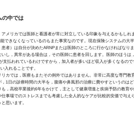
ムの中では
アメリカでは医師と看護者が常に対立している印象を与えるかもしれ
機能できなくなっているのもまた事実なのです。現在保険システムの大半
患者）は自分が決めたARNPまたは医師のところに行かなければなりま
ないし，異常がある場合は，その医師に患者を回します。医師のほうは
酬が支払われているわけですから，加入者が多いほど収入が多くなるので
雇い入れることです。
リカでは，医療もまたその例外ではありません。非常に高度な専門教
が，1日の診療時間の大半を，腹痛や鼻風邪の治療に費やすというのは
も，高校卒業後約6年をかけて，主として健康増進と疾病予防の教育や
や仕事場でのストレスまでも考慮した全人的なケアが比較的安価で与え
うと思います。