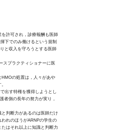
業を許可され，診療報酬も医師
指揮下でのみ働けるという規制
なわ張りと収入を守ろうとする医師
ースプラクティショナーに医
HMOの処置は，人々があや
す。
自で出す特権を獲得しようとし
看護者側の長年の努力が実り，
。
識と判断力があるのは医師だけ
われのほうがARNPの学生の
またはそれ以上に知識と判断力