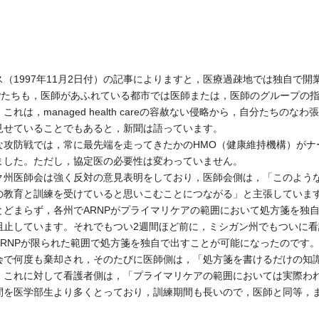
1997年11月2日付）の記事によりますと，医療過疎地では独自で開
NPたちも，医師があふれている都市では医師または，医師のグループの
れは，managed health careの容赦ない侵略から，自分たちの
見せていることでもあると，新聞は語っています。
攻防戦では，常に最先端を走ってきたかのHMO（健康維持機構）がナ
ました。ただし，協定医の必要性は変わっていません。
州医師会は強く反対の意見表明をしており，医師会側は，「このような
の教育と訓練を受けていると思いこむことにつながる」と主張していま
どまらず，各州でARNPがプライマリケアの範囲において処方箋を独
阻止しています。それでもつい2週間ほど前に，ミシガン州でもついに
RNPが限られた範囲で処方箋を独自で出すことが可能になったのです
で何度も棄却され，そのたびに医師側は，「処方箋を書けるだけの知
。これに対して看護者側は，「プライマリケアの範囲においては実際われ
間を医学部生より多くとっており，訓練期間も長いので，医師と同等，
。