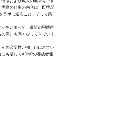
の健康および成人の健康等です
。実際の仕事の内容は，既往歴
は検体をラボに送ること，そして薬
とがあいまって，最近の飛躍的
ちの声）も高くなってきていま
年その必要性が強く叫ばれてい
にも増してARNPの養成者側