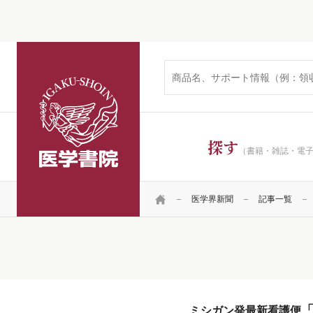
医学書院
探す
（書籍・雑誌・電
HOME
医学界新聞
記事一覧
ミシガン発最新看護便