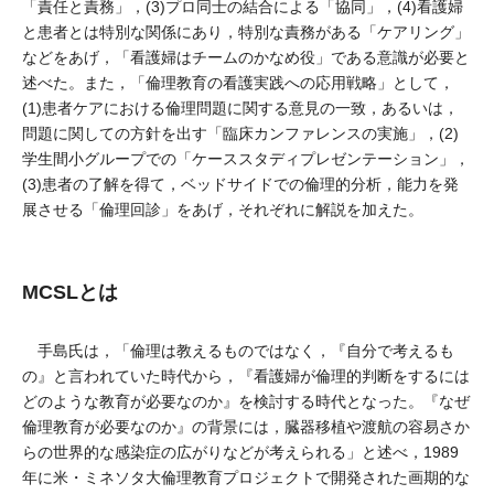
「責任と責務」，(3)プロ同士の結合による「協同」，(4)看護婦
と患者とは特別な関係にあり，特別な責務がある「ケアリング」
などをあげ，「看護婦はチームのかなめ役」である意識が必要と
述べた。また，「倫理教育の看護実践への応用戦略」として，
(1)患者ケアにおける倫理問題に関する意見の一致，あるいは，
問題に関しての方針を出す「臨床カンファレンスの実施」，(2)
学生間小グループでの「ケーススタディプレゼンテーション」，
(3)患者の了解を得て，ベッドサイドでの倫理的分析，能力を発
展させる「倫理回診」をあげ，それぞれに解説を加えた。
MCSLとは
手島氏は，「倫理は教えるものではなく，『自分で考えるも
の』と言われていた時代から，『看護婦が倫理的判断をするには
どのような教育が必要なのか』を検討する時代となった。『なぜ
倫理教育が必要なのか』の背景には，臓器移植や渡航の容易さか
らの世界的な感染症の広がりなどが考えられる」と述べ，1989
年に米・ミネソタ大倫理教育プロジェクトで開発された画期的な