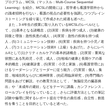
プログラム，MCSL（マッスル：Multi-Course Sequential
Learning）を紹介。MCSLの開発には，哲学者ら看護学部外から
の識者招聘を行ない，看護の視点の必要性を強調しつつブレイン
ストーミングを繰り返して作成された経過も述べた。
また，3-4年生の授業に取り入れているMCSLのレベルIとし
て，(1)基本となる諸概念，(2)演習：疾病を持つ成人，(3)健康の
回復と増強：急性疾患の成人，(4)実習：急性の疾病を持つ成
人，(5)コミュニケーション技術I，(6)実習：疾病を持つ小児／老
人，(7)コミュニケーション技術II（上級）をあげた。さらにレベ
ルIIとして(1)クリティカルケアの基本的諸概念，(2)実習：重篤な
状態にある乳幼児，小児，成人，(3)地域の健康と長期ケアの基
本的概念，(4)健康診査，(5)実習：小児と家族，(6)看護管理にお
けるリーダーシップとリーダーに従う能力，(7)実習：個人，集
団，地域住民ならびに精神障害，(8)応用臨床研究，(9)専門職の
問題をあげて解説。その教育方法として，「無脳症児の臓器摘
出」や「未成年の避妊」などをテーマに講義，カンファレンス，
ロールプレイを行なっていること，さらに評価方法としての筆記
試験や倫理に関するレポート提出で学生の責任感，自立性，創造
性を養うことを目的としていると述べた。