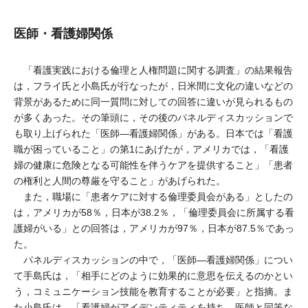
医師・看護婦関係
「看護実践における倫理と人権問題に関する調査」の結果報告
は，フライ氏と小島氏が行なったが，日米間に文化の違いなどの
背景があるために同一質問に対しての回答に違いが見られるもの
が多くあった。その筆頭に，その後のパネルディスカッションで
も取り上げられた「医師―看護婦関係」がある。日本では「看護
職が困っていること」の第1にあげたが，アメリカでは，「看護
婦の健康に危険となる可能性を伴うケアを提供すること」「患者
の権利と人間の尊厳を守ること」があげられた。
また，職場に「患者ケアに対する倫理委員会がある」としたの
は，アメリカが58％，日本が38.2％，「倫理委員会に所属する看
護婦がいる」との回答は，アメリカが97％，日本が87.5％であっ
た。
パネルディスカッションの中で，「医師―看護婦関係」につい
て手島氏は，「相手にどのように効果的に意思を伝えるのかとい
う，コミュニケーション技能を教育することが必要」と指摘。ま
た小島氏は，「看護婦がアイデンティティを持ち，医師と同等な