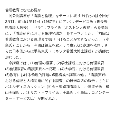
倫理教育はなぜ必要か
同公開講座が「看護と倫理」をテーマに取り上げたのは今回が
2度目。前回は第19回（1987年）にアンJ．デービス氏（現長野
県看護大教授），サラT．フライ氏（ボストン大教授）らを講師
に，「看護研究における倫理的課題」をテーマとした。「前回は
看護教育における倫理まで掘り下げることができなかった」（小
島氏）ことから，今回は視点を変え，再度2氏に参加を依頼，さ
らに日本側からは手島恵氏（ミネソタ看護大博士課程）が講師に
加わった。
今講座では，(1)倫理の概要，(2)学士課程における倫理教育，
(3)倫理教育の看護実践への応用，(4)大学院における倫理教育，
(5)教育における倫理的課題の5部構成の講演の他，「看護実践に
おける倫理と人権問題に関する調査」の日米双方の報告，さらに
パネルディスカッション（司会＝聖路加看護大 小澤道子氏，横
山美樹氏，パネリスト＝フライ氏，手島氏，小島氏，コメンテー
ター＝デービス氏）が開かれた。