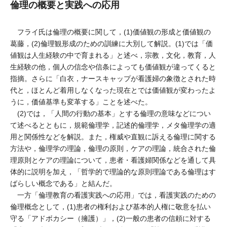
倫理の概要と実践への応用
フライ氏は倫理の概要に関して，(1)価値観の形成と価値観の
葛藤，(2)倫理観形成のための訓練に大別して解説。(1)では「価
値観は人生経験の中で育まれる」と述べ，宗教，文化，教育，人
生経験の他，個人の信念や信条によっても価値観が違ってくると
指摘。さらに「白衣，ナースキャップが看護婦の象徴とされた時
代と，ほとんど着用しなくなった現在とでは価値観が変わったよ
うに，価値基準も変革する」ことを述べた。
(2)では，「人間の行動の基本」とする倫理の意味などについ
て述べるとともに，規範倫理学，記述的倫理学，メタ倫理学の適
用と関係性などを解説。また，権威や直観に訴える倫理に関する
方法や，倫理学の理論，倫理の原則，ケアの理論，統合された倫
理原則とケアの理論について，患者・看護婦関係などを通して具
体的に説明を加え，「哲学的で理論的な原則理論である倫理はす
ばらしい概念である」と結んだ。
一方「倫理教育の看護実践への応用」では，看護実践のための
倫理概念として，(1)患者の権利および基本的人権に敬意を払い
守る「アドボカシー（擁護）」，(2)一般の患者の信頼に対する