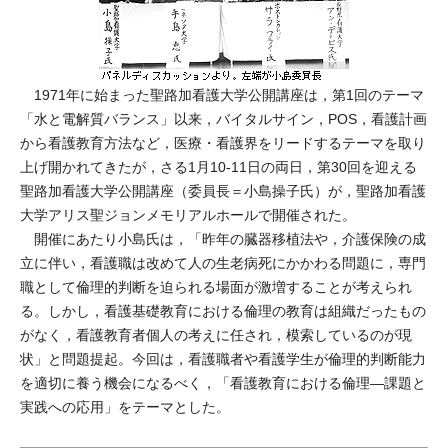
1971年に始まった聖路加看護大学公開講座は，第1回のテーマ
「水と電解質バランス」以来，バイタルサイン，POS，看護計画
から看護教育方法など，医療・看護界をリードするテーマを取り
上げ開かれてきたが，さる1月10-11日の両日，第30回を迎える
聖路加看護大学公開講座（委員長＝小島操子氏）が，聖路加看護
大学アリス聖ジョンメモリアルホールで開催された。
開催にあたり小島氏は，「昨年の臓器移植法や，介護保険の成
立に伴い，看護職は改めて人の生老病死にかかわる問題に，専門
職として倫理的判断を迫られる場面が激増することが考えられ
る。しかし，看護基礎教育における倫理の教育は組織だったもの
がなく，看護教育者個人の考えに任され，模索しているのが現
状」と問題提起。今回は，看護職者や看護学生が倫理的判断能力
を適切に養う機会になるべく，「看護教育における倫理―課題と
実践への応用」をテーマとした。