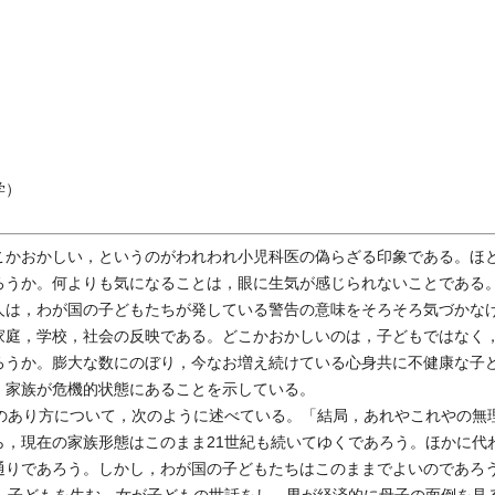
学）
かおかしい，というのがわれわれ小児科医の偽らざる印象である。ほ
ろうか。何よりも気になることは，眼に生気が感じられないことである
人は，わが国の子どもたちが発している警告の意味をそろそろ気づかな
庭，学校，社会の反映である。どこかおかしいのは，子どもではなく
ろうか。膨大な数にのぼり，今なお増え続けている心身共に不健康な子
・家族が危機的状態にあることを示している。
のあり方について，次のように述べている。「結局，あれやこれやの無
ら，現在の家族形態はこのまま21世紀も続いてゆくであろう。ほかに代
通りであろう。しかし，わが国の子どもたちはこのままでよいのであろ