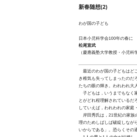
新春随想(2)
わが国の子ども
日本小児科学会100年の春に
松尾宣武
（慶應義塾大学教授・小児科
最近のわが国の子どもはどこ
き稚気も失ってしまったのだ
たちの眼の輝き。われわれ大
子どもは，いうまでもなく家
とがどれ程理解されているだ
していえば，われわれの家庭
岸田秀氏は，21世紀の家族
理のためしばしば破綻しなが
いからである」。恐らくその