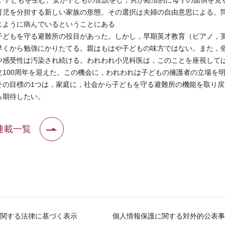
，子どもを生む。女が子どもの世話をし，男が経済的に母子の面倒を見
育児を分担する新しい家族の形態。その選択は夫婦の自由意思による。
じように病んでいるということにある
どもを守る避難所の役目があった。しかし，早期英才教育（ピアノ，
早くから勉強にかりたてる。親はもはや子どもの味方ではない。また，
や感受性は汚染され続ける。われわれ小児科医は，このことを座視して
100周年を迎えた。この機会に，われわれは子どもの擁護者の立場を
その目標の1つは，家庭に，社会から子どもを守る避難所の機能を取り戻
ら期待したい。
連載一覧
関する法律に基づく表示
個人情報保護に関する対外的公表事