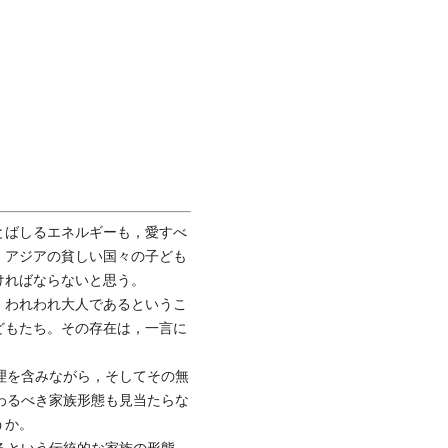
とばしるエネルギーも，愛すべ
。アジアの貧しい国々の子ども
ければならないと思う。
，われわれ大人であるというこ
どもたち。その存在は，一言に
理を含みながら，そしてその無
わるべき家族形態も見当たらな
うか。