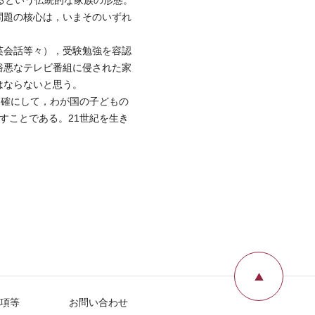
るという伝統的な家族の形態。
問題の核心は，いまそのいずれ
英会話等々），受験勉強を容認
俗悪なテレビ番組に侵された家
はならないと思う。
明確にして，わが国の子どもの
すことである。21世紀を生き
ページ
項等
お問い合わせ