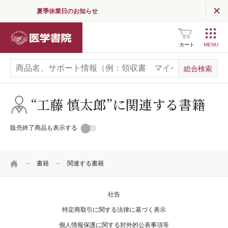
夏季休業日のお知らせ
読む
（医学界新聞・コラム）
医学書院
医学界新聞
カート
医学界新聞プラス
医学書院Column
“工藤 慎太郎”に関連する書籍
お知らせ
販売終了商品も表示する
企業情報
HOME
採用情報
書籍
関連する書籍
関連サイト一覧
社告
SNS公式アカウント
一覧
特定商取引に関する法律に基づく表示
個人情報保護に関する対外的公表事項等