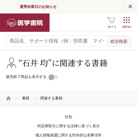
夏季休業日のお知らせ
読む
（医学界新聞・コラム）
医学書院
医学界新聞
カート
医学界新聞プラス
医学書院Column
“石井 均”に関連する書籍
お知らせ
販売終了商品も表示する
企業情報
HOME
採用情報
書籍
関連する書籍
関連サイト一覧
社告
SNS公式アカウント
一覧
特定商取引に関する法律に基づく表示
個人情報保護に関する対外的公表事項等