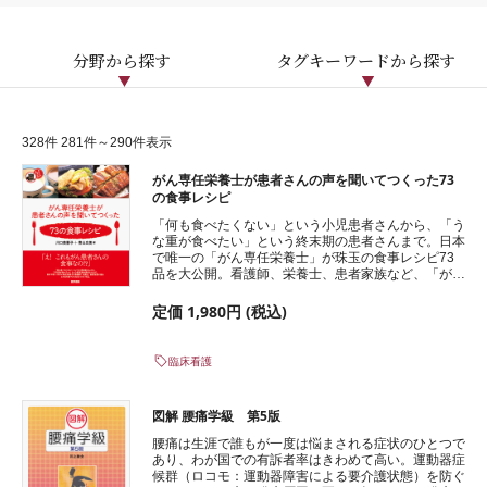
分野から探す
タグキーワードから探す
328件 281件～290件表示
がん専任栄養士が患者さんの声を聞いてつくった73
の食事レシピ
「何も食べたくない」という小児患者さんから、「う
な重が食べたい」という終末期の患者さんまで。日本
で唯一の「がん専任栄養士」が珠玉の食事レシピ73
品を大公開。看護師、栄養士、患者家族など、「がん
患者の食」を支えるすべての人に役立つ知恵と知識が
満載。
定価 1,980円 (税込)
臨床看護
図解 腰痛学級 第5版
腰痛は生涯で誰もが一度は悩まされる症状のひとつで
あり、わが国での有訴者率はきわめて高い。運動器症
候群（ロコモ：運動器障害による要介護状態）を防ぐ