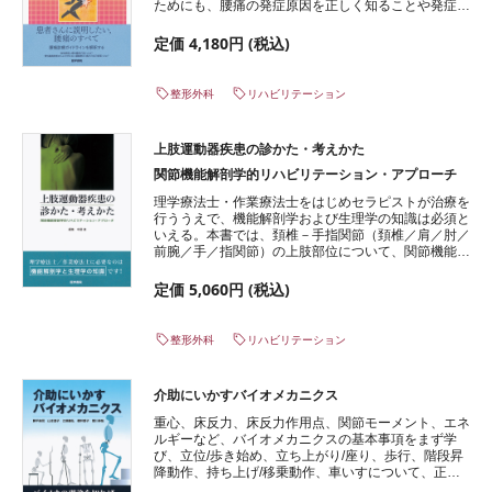
ためにも、腰痛の発症原因を正しく知ることや発症予
防に積極的に取り組むことが重視されている。「人は
なぜ腰を病むのか」「腰痛の予防と治療のポイントは
定価 4,180円 (税込)
何か」を患者に説明する際の勘所を、長年腰痛診療に
携わり様々な患者と接してきた著者が説く。
整形外科
リハビリテーション
上肢運動器疾患の診かた・考えかた
関節機能解剖学的リハビリテーション・アプローチ
理学療法士・作業療法士をはじめセラピストが治療を
行ううえで、機能解剖学および生理学の知識は必須と
いえる。本書では、頚椎－手指関節（頚椎／肩／肘／
前腕／手／指関節）の上肢部位について、関節機能解
剖学の観点から取り上げた。各疾患により生じる症状
に応じた疼痛解釈や可動域改善を得るためのアプロー
定価 5,060円 (税込)
チ方法など、適切な時期に適切な治療を行うための知
識をわかりやすく解説する。
整形外科
リハビリテーション
介助にいかすバイオメカニクス
重心、床反力、床反力作用点、関節モーメント、エネ
ルギーなど、バイオメカニクスの基本事項をまず学
び、立位/歩き始め、立ち上がり/座り、歩行、階段昇
降動作、持ち上げ/移乗動作、車いすについて、正常
と異常の違い、福祉用具を使用した際の変化を知る。