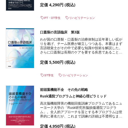
その上で、臨床的に遭遇する介助の注意点についてポ
定価 4,290円 (税込)
イントを絞って解説。本書で触れているバイオメカニ
クスの原則を理解すれば、あなたの介助は驚くほどう
まくいく。
PT・OT学生
リハビリテーション
口蓋裂の言語臨床 第3版
わが国の口唇裂・口蓋裂の治療体制は近年著しい拡が
りを遂げ、チーム医療が確立しつつある。本書はまず
言語聴覚士がその中で必要な知識や技術を解説した。
さらに口蓋裂は長期のケアを要する疾患であることか
ら、子どもの成長、合併する疾患によって携わるそれ
ぞれの療育施設や学校の言語聴覚士・教師・臨床心理
定価 5,500円 (税込)
士などにも有用な言語臨床の知識を幅広く盛り込ん
だ。すべての口唇裂・口蓋裂の方が等しく十分なケア
が受けられることを願い本書をお勧めする。
ST学生
リハビリテーション
前頭葉機能不全 その先の戦略
Rusk通院プログラムと神経心理ピラミッド
高次脳機能障害の機能回復訓練プログラムであるニュ
ーヨーク大学の「Rusk研究所脳損傷通院プログラ
ム」。全人的アプローチを旨とする本プログラムは世
界的に著名だが、これまで訓練の詳細は不透明なまま
であった。本書はプログラムを実体験し、劇的に症状
が改善した脳損傷者の家族による治療体験を余すこと
定価 4,950円 (税込)