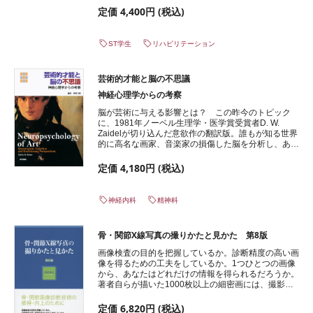
現在の認知モデルによる失名辞の理論的解釈から、失
定価 4,400円 (税込)
名辞の臨床的評価法の提案と治療（呼称セラピー）研
究を論評している。
ST学生
リハビリテーション
芸術的才能と脳の不思議
神経心理学からの考察
脳が芸術に与える影響とは？ この昨今のトピック
に、1981年ノーベル生理学・医学賞受賞者D. W.
Zaidelが切り込んだ意欲作の翻訳版。誰もが知る世界
的に高名な画家、音楽家の損傷した脳を分析し、あふ
れ出る芸術的創造性・才能の源を、神経科学と脳科学
の視点からひもとく。私たちが慣れ親しんだ作品誕生
定価 4,180円 (税込)
の背景に、実は脳の異常が存在していたという新たな
衝撃。
神経内科
精神科
骨・関節X線写真の撮りかたと見かた 第8版
画像検査の目的を把握しているか。診断精度の高い画
像を得るための工夫をしているか。1つひとつの画像
から、あなたはどれだけの情報を得られるだろうか。
著者自らが描いた1000枚以上の細密画には、撮影の
工夫や画像の見るべきポイントがリアルに描かれてい
る。画像診断の要である単純X線写真の撮影法と読影
定価 6,820円 (税込)