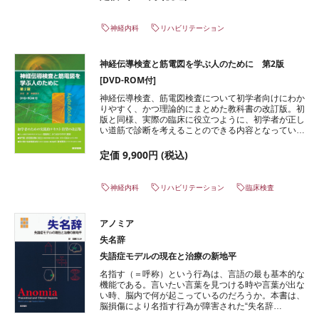
なく紹介している。脳損傷リハビリテーション医療に
携わる全関係者必読の書。
神経内科
リハビリテーション
神経伝導検査と筋電図を学ぶ人のために 第2版
[DVD-ROM付]
神経伝導検査、筋電図検査について初学者向けにわか
りやすく、かつ理論的にまとめた教科書の改訂版。初
版と同様、実際の臨床に役立つように、初学者が正し
い道筋で診断を考えることのできる内容となってい
る。さらに今版では、専門医試験にも役立つ○×式の
確認問題や、正常値データベースを掲載するなど新た
定価 9,900円 (税込)
な要素も多数取り入れた。付録のDVD-ROMには初版
で好評であったEMG波形のほか、新たに著者の講演
ビデオを2本収録。
神経内科
リハビリテーション
臨床検査
アノミア
失名辞
失語症モデルの現在と治療の新地平
名指す（＝呼称）という行為は、言語の最も基本的な
機能である。言いたい言葉を見つける時や言葉が出な
い時、脳内で何が起こっているのだろうか。本書は、
脳損傷により名指す行為が障害された“失名辞
anomia”という症状を考察し、失語症モデルの変遷と