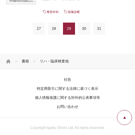
法を軸に、CTやMRIの解説もさらに充実した。部位
ごとの解剖・各疾患の病態解説も必読。
整形外科
画像診断
27
28
29
30
31
HOME
書籍
リハ・臨床検査他
社告
特定商取引に関する法律に基づく表示
個人情報保護に関する対外的公表事項等
お問い合わせ
Copyright Igaku-Shoin Ltd. All rights reserved.