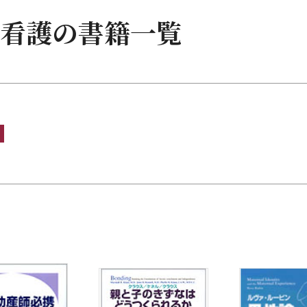
研究
看護の書籍一覧
教育
看護
・地域看護
書・参考書
問題
・事典