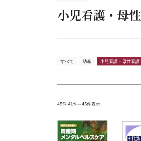
看護
小児看護・母性
看護
臨床
保健
助産
教科
試験
すべて
助産
小児看護・母性看護
辞典
語学
45件 41件～45件表示