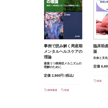
事例で読み解く周産期
臨床助
メンタルヘルスケアの
版
理論
生命と文化
産後うつ病発症メカニズムの
定価 6,6
理解のために
定価 2,860円 (税込)
助産
精神看護
助産