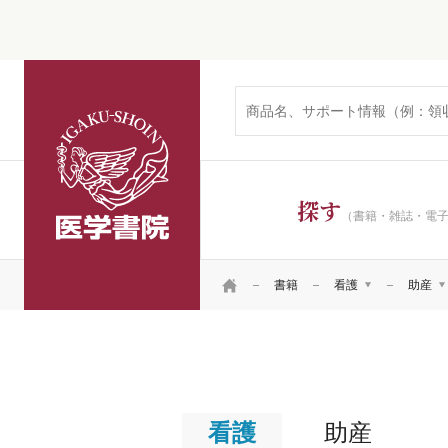
医学書院
探す
（書籍・雑誌・電
HOME
書籍
看護
助産
医学
看護
看護
看護
リハ・臨床検査他
看護
看護
患者
看護
助産
看護