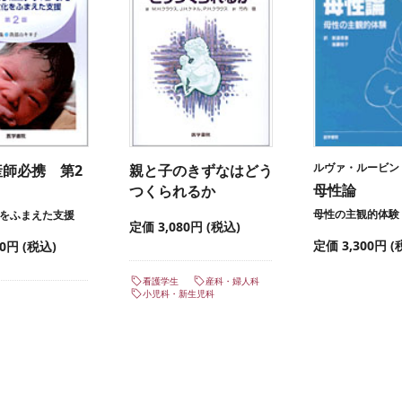
ルヴァ・ルービン
産師必携 第2
親と子のきずなはどう
母性論
つくられるか
母性の主観的体験
をふまえた支援
定価 3,080円 (税込)
定価 3,300円 (
00円 (税込)
看護学生
産科・婦人科
小児科・新生児科