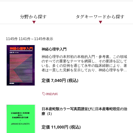
分野から探す
タグキーワードから探す
1145件 1141件～1145件表示
神経心理学入門
神経心理学の本邦初の本格的入門・参考書。この領域
のすべての重要なテーマを網羅し、その要諦を記して
いる。多くの症例を通じて永年の臨床経験により、著
者は一貫した見解を呈示しており、神経心理学を学ぼ
うとする人、臨床に携わる人々にとって必備の基本図
書。
定価 7,040円 (税込)
神経内科
日本産蛇類カラー写真図譜並びに日本産毒蛇咬症の治
療（I）
定価 11,000円 (税込)