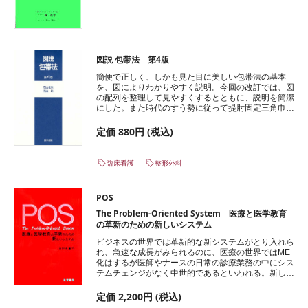
図説 包帯法 第4版
簡便で正しく、しかも見た目に美しい包帯法の基本
を、図によりわかりやすく説明。今回の改訂では、図
の配列を整理して見やすくするとともに、説明を簡潔
にした。また時代のすう勢に従って提肘固定三角巾、
弾性包帯などの新しい項目を補足した。
定価 880円 (税込)
臨床看護
整形外科
POS
The Problem-Oriented System 医療と医学教育
の革新のための新しいシステム
ビジネスの世界では革新的な新システムがとり入れら
れ、急速な成長がみられるのに、医療の世界ではME
化はするが医師やナースの日常の診療業務の中にシス
テムチェンジがなく中世的であるといわれる。新しく
あらわれたWeedによるPOシステム（問題志向型シ
ステム）の理論と方法をわが国に初めて紹介した記念
定価 2,200円 (税込)
碑的労作。