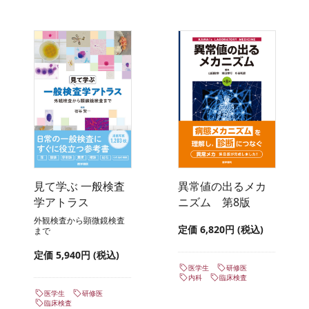
見て学ぶ 一般検査
異常値の出るメカ
学アトラス
ニズム 第8版
外観検査から顕微鏡検査
定価 6,820円 (税込)
まで
定価 5,940円 (税込)
医学生
研修医
内科
臨床検査
医学生
研修医
臨床検査