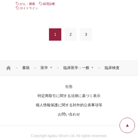
がん・腫瘍
病理診断
ガイドライン
1
2
3
HOME
書籍
医学
臨床医学：一般
臨床検査
医学
臨床医学：基礎
社告
看護
基礎医学
リハ・臨床検査他
臨床医学：一般
特定商取引に関する法律に基づく表示
臨床医学：内科系
個人情報保護に関する対外的公表事項等
臨床医学：外科系
お問い合わせ
医学・医療一般
衛生・公衆衛生学
薬学
Copyright Igaku-Shoin Ltd. All rights reserved.