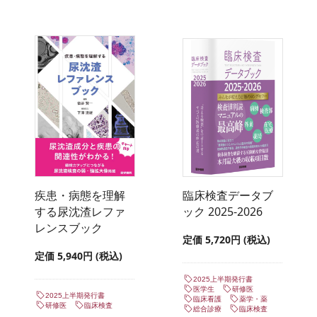
疾患・病態を理解
臨床検査データブ
する尿沈渣レファ
ック 2025-2026
レンスブック
定価 5,720円 (税込)
定価 5,940円 (税込)
2025上半期発行書
医学生
研修医
2025上半期発行書
臨床看護
薬学・薬
研修医
臨床検査
総合診療
臨床検査