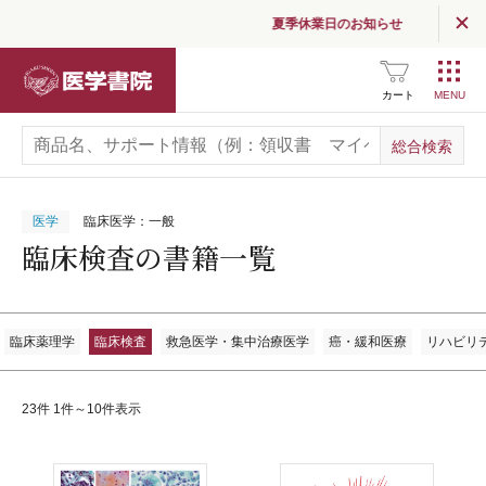
夏季休業日のお知らせ
医学書院
カート
医学
臨床医学：一般
臨床検査の書籍一覧
臨床薬理学
臨床検査
救急医学・集中治療医学
癌・緩和医療
リハビリ
23件 1件～10件表示