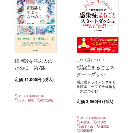
これで身につく！
細胞診を学ぶ人の
感染症まるごとス
ために 第7版
タートダッシュ
定価 11,000円 (税込)
感染症トライアングルと
抗菌薬マップで全体像を
一気につかむ
2026上半期発行書
がん・腫瘍
病理診断
定価 3,960円 (税込)
2026上半期発行書
研修医
専攻医
薬学・薬
感染症
臨床検査